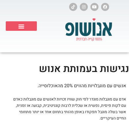
ילוג
T
I
Y
F
i
n
o
a
תוכן
k
s
u
c
t
t
t
e
o
a
u
b
k
g
b
o
r
e
o
a
k
Products search
m
נגישות בעמותת אנוש
אנשים עם מוגבלויות מהווים 20% מהאוכלוסייה.
אדם עם מוגבלות מוגדר לפי חוק שוויו זכויות לאנשים עם מוגבלות כאדם
עם לקות פיסית, נפשית או שכלית לרבות קוגניטיבית, קבועה או זמנית,
אשר בשלה מוגבל תפקודו באופן מהותי בתחום אחד או יותר מתחומי
החיים העיקריים.