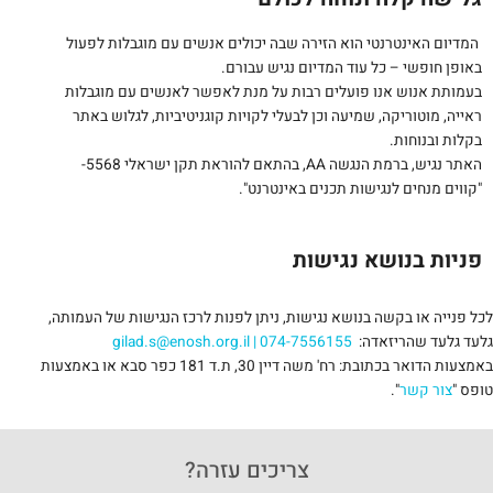
המדיום האינטרנטי הוא הזירה שבה יכולים אנשים עם מוגבלות לפעול
באופן חופשי – כל עוד המדיום נגיש עבורם.
בעמותת אנוש אנו פועלים רבות על מנת לאפשר לאנשים עם מוגבלות
ראייה, מוטוריקה, שמיעה וכן לבעלי לקויות קוגניטיביות, לגלוש באתר
בקלות ובנוחות.
האתר נגיש, ברמת הנגשה AA, בהתאם להוראת תקן ישראלי 5568-
"קווים מנחים לנגישות תכנים באינטרנט".
פניות בנושא נגישות
לכל פנייה או בקשה בנושא נגישות, ניתן לפנות לרכז הנגישות של העמותה,
גלעד גלעד שהריזאדה:
074-7556155
|
gilad.s@enosh.org.il
באמצעות הדואר בכתובת: רח' משה דיין 30, ת.ד 181 כפר סבא או באמצעות
טופס "
צור קשר
".
צריכים עזרה?