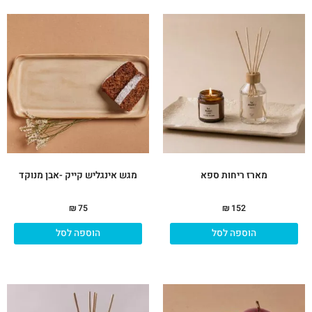
מארז ריחות ספא
מגש אינגליש קייק -אבן מנוקד
₪
75
₪
152
הוספה לסל
הוספה לסל
למו
זה