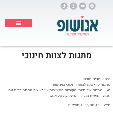
ילוג
T
I
Y
F
i
n
o
a
תוכן
k
s
u
c
t
t
t
e
o
a
u
b
k
g
b
o
r
e
o
a
k
Products search
m
מתנות לצוות חינוכי
ככה אומרים תודה!
מתנות סוף שנה לצוות החינוכי באנושופ.
מגוון מתנות איכותיות ומקוריות המיוצרות ע"י אנשים המתמודדים עם
מגבלה נפשית במרכזי התעסוקה של אנוש
מציג 1–12 מתוך 110 תוצאות