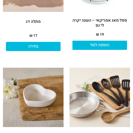
את
האפ
בעמ
ספל מאג אמריקאי – השנה יקרה
המו
מתלה דג
לי נס
₪
19
₪
17
הוספה לסל
בחירה