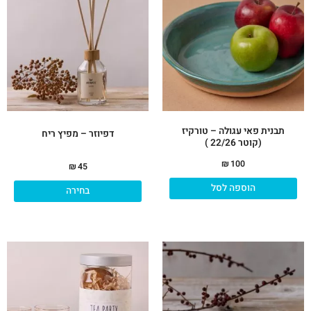
יש
מספ
סוגי
ניתן
לבח
את
האפ
בעמ
תבנית פאי עגולה – טורקיז
המו
דפיוזר – מפיץ ריח
(קוטר 22/26 )
₪
100
₪
45
הוספה לסל
בחירה
למוצר
זה
יש
מספר
סוגים.