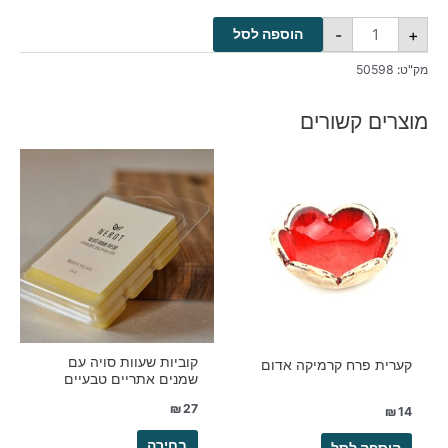
-
+
הוספה לסל
מק"ט:
50598
מוצרים קשורים
למוצר
זה
יש
מספר
סוגים.
ניתן
לבחור
את
האפשרויות
בעמוד
קוביות שעוות סויה עם
קערית פרח קרמיקה אדום
שמנים אתריים טבעיים
המוצר
₪
27
₪
14
בחירה
הוספה לסל