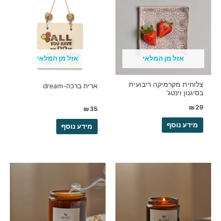
אזל מן המלאי
אזל מן המלאי
צלוחית מקרמיקה ריבועית
אריח ברכה-dream
בסיגנון וינטג'
₪
29
₪
35
מידע נוסף
מידע נוסף
למוצר
למוצר
זה
זה
יש
יש
מספר
מספר
סוגים.
סוגים.