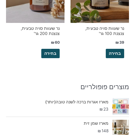
ניתן
ניתן
לבחור
לבחור
את
את
האפשרויות
האפשרויות
בעמוד
בעמוד
נר שעוות סויה טבעית,
נר שעוות סויה טבעית,
צנצנת 100 גר'
צנצנת 200 גר'
המוצר
המוצר
₪
60
₪
39
בחירה
בחירה
מוצרים פופולריים
מארז אגרות ברכה לשנה טובה(יותר)
₪
23
מארז שמן זית
₪
148