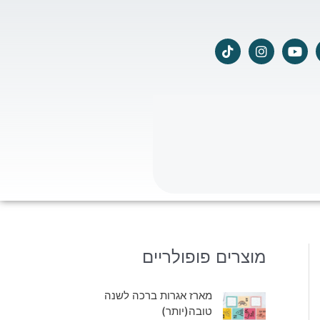
T
I
Y
i
n
o
k
s
u
t
t
t
o
a
u
k
g
b
r
e
a
m
מוצרים פופולריים
מארז אגרות ברכה לשנה
טובה(יותר)