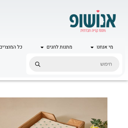
ילוג
תוכן
מי אנחנו
מתנות לחגים
כל המוצרים
Products
search
כמות
של
כלי
למפיות
מעץ
טבעי
בעבודת