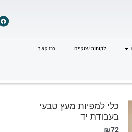
F
a
c
e
b
o
לקוחות עסקיים
צרו קשר
o
k
כלי למפיות מעץ טבעי
בעבודת יד
₪
72