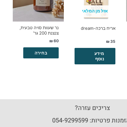
סוגים.
ניתן
אזל מן המלאי
לבחור
את
נר שעוות סויה טבעית,
האפשרויות
אריח ברכה-dream
צנצנת 200 גר'
בעמוד
₪
60
המוצר
₪
35
בחירה
מידע
נוסף
צריכים עזרה?
נות פרטיות: 054-9299599