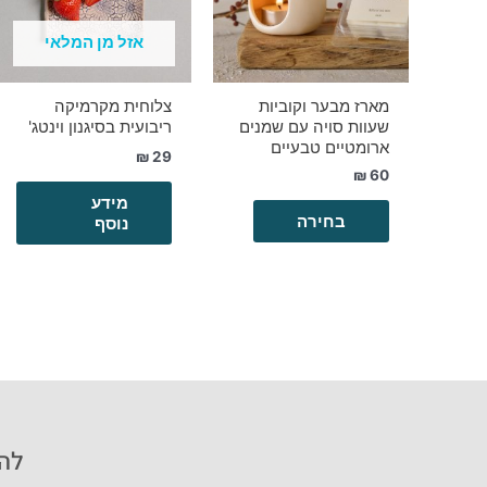
סוגים.
ניתן
אזל מן המלאי
לבחור
את
מארז מבער וקוביות
צלוחית מקרמיקה
האפשרויות
שעוות סויה עם שמנים
ריבועית בסיגנון וינטג'
בעמוד
ארומטיים טבעיים
₪
29
המוצר
₪
60
מידע
בחירה
נוסף
להזמ