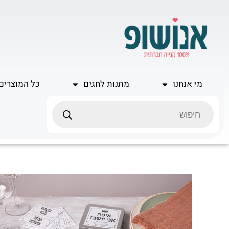
ילוג
תוכן
מי אנחנו
מתנות לחגים
כל המוצרים
Products
search
כמות
של
ערכת
איפה
אני
יושב