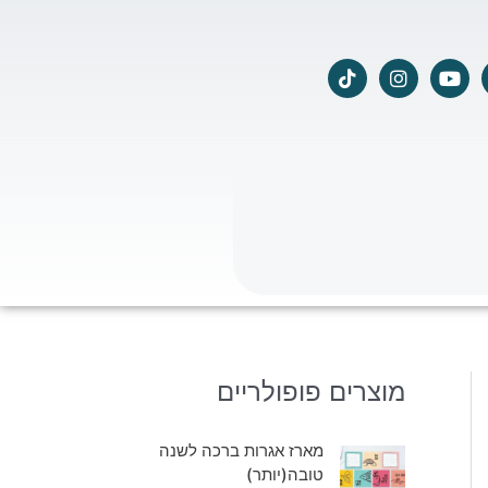
T
I
Y
i
n
o
k
s
u
t
t
t
o
a
u
k
g
b
r
e
a
m
מוצרים פופולריים
מארז אגרות ברכה לשנה
טובה(יותר)