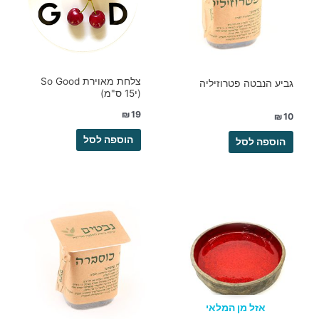
צלחת מאוירת So Good
גביע הנבטה פטרוזיליה
(י15 ס"מ)
₪
19
₪
10
הוספה לסל
הוספה לסל
אזל מן המלאי