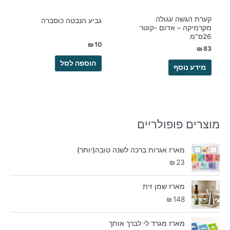
קערת הגשה עגולה
גביע הנבטה כוסברה
מקרמיקה – אדום -קוטר
26ס"מ
₪
10
₪
83
הוספה לסל
מידע נוסף
מוצרים פופולריים
מארז אגרות ברכה לשנה טובה(יותר)
₪
23
מארז שמן זית
₪
148
מארז מגרד לי לברך אותך