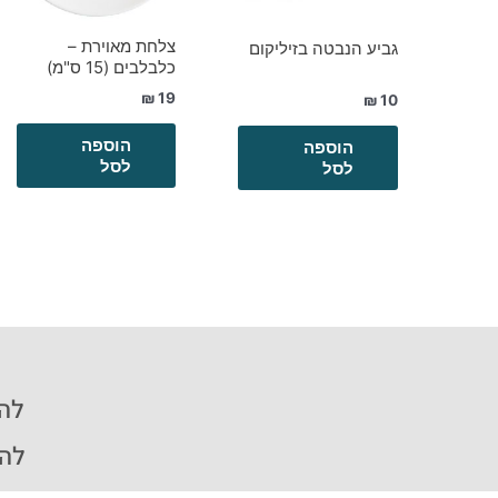
צלחת מאוירת –
גביע הנבטה בזיליקום
כלבלבים (15 ס"מ)
₪
19
₪
10
הוספה
הוספה
לסל
לסל
להזמ
להזמ