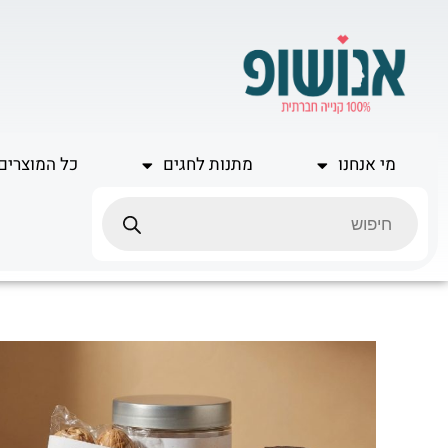
ילוג
תוכן
מי אנחנו
מתנות לחגים
כל המוצרים
Products
search
כמות
של
פסח
קטן
In
a
Jar