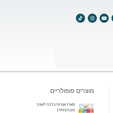
T
I
Y
i
n
o
k
s
u
t
t
t
o
a
u
k
g
b
r
e
a
m
מוצרים פופולריים
מארז אגרות ברכה לשנה
טובה(יותר)