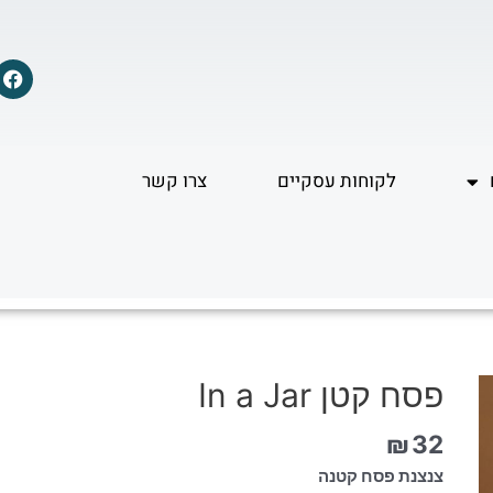
F
a
c
e
b
o
לקוחות עסקיים
צרו קשר
o
k
פסח קטן In a Jar
₪
32
צנצנת פסח קטנה