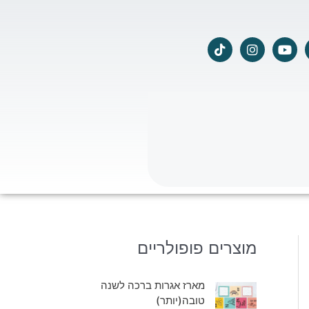
T
I
Y
i
n
o
k
s
u
t
t
t
o
a
u
k
g
b
r
e
a
m
מוצרים פופולריים
מארז אגרות ברכה לשנה
טובה(יותר)