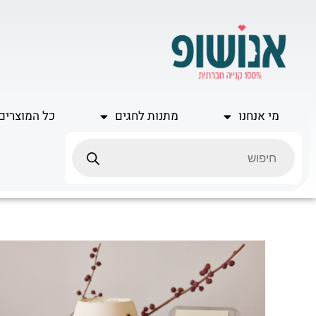
ילוג
תוכן
מי אנחנו
מתנות לחגים
כל המוצרים
Products
search
כמות
של
מארז
מבער
וקוביות
שעוות
סויה