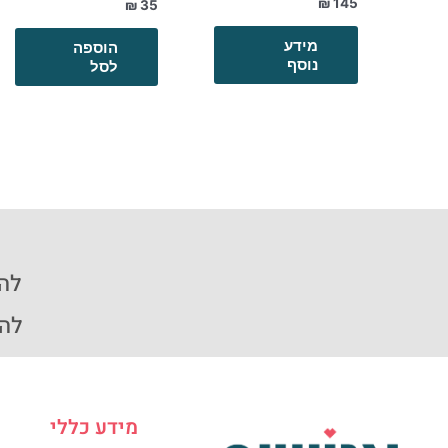
₪
145
₪
35
מידע
הוספה
נוסף
לסל
להזמ
להזמ
מידע כללי