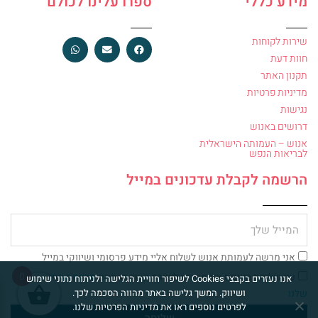
מידע כללי
ספרו עלינו לכולם
שירות לקוחות
חוות דעת
תקנון האתר
מדיניות פרטיות
נגישות
דרושים באנוש
אנוש – העמותה הישראלית
לבריאות הנפש
הרשמה לקבלת עדכונים במייל
מייל
צ'ק
אני מרשה לעמותת אנוש לשלוח אליי מידע פרסומי ושיווקי במייל
בוקס
עם שליחת הטופס אני מסכים ליצירת קשר בהתאם
מדיניות הפרטיות
0
אנו נעזרים בקבצי Cookies לשיפור חוויית הגלישה ולניתוח נתוני שימוש
ושיווק. המשך גלישה באתר מהווה הסכמה לכך.
שלנו
לפרטים נוספים ראו את מדיניות הפרטיות שלנו.