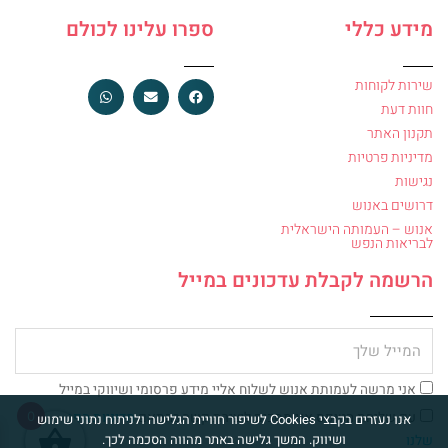
מידע כללי
ספרו עלינו לכולם
שירות לקוחות
חוות דעת
תקנון האתר
מדיניות פרטיות
נגישות
דרושים באנוש
אנוש – העמותה הישראלית
לבריאות הנפש
הרשמה לקבלת עדכונים במייל
מייל
צ'ק
אני מרשה לעמותת אנוש לשלוח אליי מידע פרסומי ושיווקי במייל
בוקס
עם שליחת הטופס אני מסכים ליצירת קשר בהתאם
מדיניות הפרטיות
0
אנו נעזרים בקבצי Cookies לשיפור חוויית הגלישה ולניתוח נתוני שימוש
ושיווק. המשך גלישה באתר מהווה הסכמה לכך.
שלנו