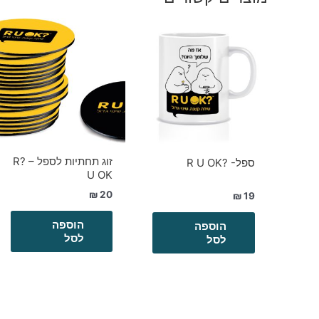
זוג תחתיות לספל – ?R
ספל- ?R U OK
U OK
₪
20
₪
19
הוספה
הוספה
לסל
לסל