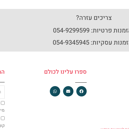
צריכים עזרה?
נות פרטיות: 054-9299599
נות עסקיות: 054-9345945
ספרו עלינו לכולם
הר
מיי
צ'ק
בוק
מיד
קש