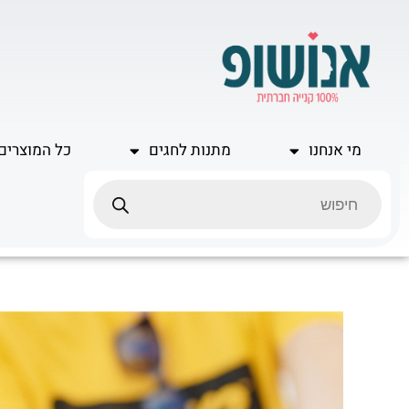
ילוג
תוכן
מי אנחנו
מתנות לחגים
כל המוצרים
Products
search
כמות
של
צמיד-
?
R
U
OK