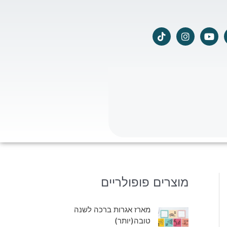
T
I
Y
i
n
o
k
s
u
t
t
t
o
a
u
k
g
b
r
e
a
m
מוצרים פופולריים
מארז אגרות ברכה לשנה
טובה(יותר)