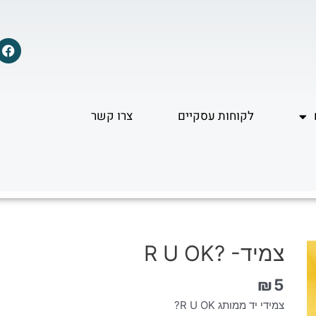
F
a
c
e
b
o
לקוחות עסקיים
צרו קשר
o
k
צמיד- ?R U OK
₪
5
צמידי יד ממותג R U OK?