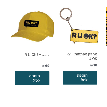
מחזיק מפתחות – ?R
כובע – ?R U OK
U OK
₪
18
₪
69
הוספה
הוספה
לסל
לסל