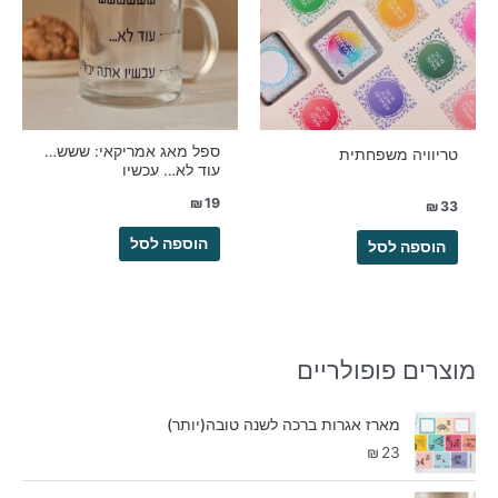
ספל מאג אמריקאי: ששש…
טריוויה משפחתית
עוד לא… עכשיו
₪
19
₪
33
הוספה לסל
הוספה לסל
מוצרים פופולריים
מארז אגרות ברכה לשנה טובה(יותר)
₪
23