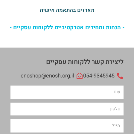
מארזים בהתאמה אישית
- הנחות ומחירים אטרקטיביים ללקוחות עסקיים -
ליצירת קשר ללקוחות עסקיים
enoshop@enosh.org.il
054-9345945
ש
ם
ט
ל
פ
מ
ו
י
ן