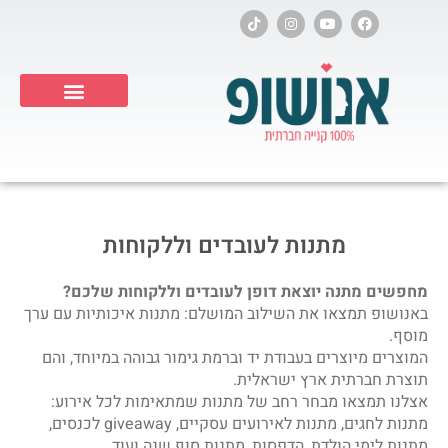
ילוג
T
I
Y
F
i
n
o
a
תוכן
k
s
u
c
t
t
t
e
o
a
u
b
k
g
b
o
r
e
o
a
k
Products search
m
מתנות לעובדים וללקוחות
מחפשים מתנה יוצאת דופן לעובדים וללקוחות שלכם?
באנושופ תמצאו את השילוב המושלם: מתנות איכותיות עם ערך
מוסף.
המוצרים מיוצרים בעבודת יד וברמת גימור גבוהה במיוחד, והם
תוצרת חברתית ארץ ישראלית.
אצלנו תמצאו מבחר רחב של מתנות שמתאימות לכל אירוע:
מתנות לחגים, מתנות לאירועים עסקיים, giveaway לכנסים,
מתנות לימי הולדת, הדפסות, מתנות סוף שנה ועוד.