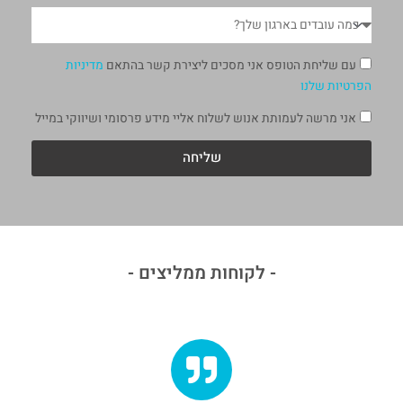
י
מ
ל
ס
פ
א
עם שליחת הטופס אני מסכים ליצירת קשר בהתאם
מדיניות
ר
י
הפרטיות שלנו
ה
ש
ע
א
אני מרשה לעמותת אנוש לשלוח אליי מידע פרסומי ושיווקי במייל
ו
ו
י
ר
ב
ש
שליחה
מ
ד
ו
ד
י
ר
י
ם
ד
נ
ב
י
י
א
ו
ו
- לקוחות ממליצים -
ר
ו
ג
ר
ו
ן