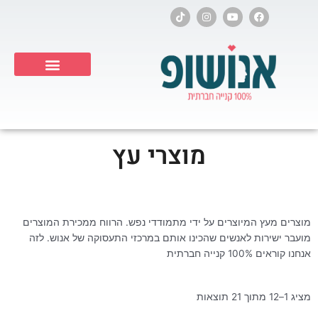
ילוג
T
I
Y
F
i
n
o
a
תוכן
k
s
u
c
t
t
t
e
o
a
u
b
k
g
b
o
r
e
o
a
k
Products search
m
מוצרי עץ
מוצרים מעץ המיוצרים על ידי מתמודדי נפש. הרווח ממכירת המוצרים
מועבר ישירות לאנשים שהכינו אותם במרכזי התעסוקה של אנוש. לזה
אנחנו קוראים 100% קנייה חברתית
מציג 1–12 מתוך 21 תוצאות