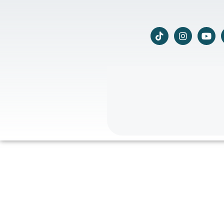
T
I
Y
i
n
o
k
s
u
t
t
t
o
a
u
k
g
b
r
e
a
m