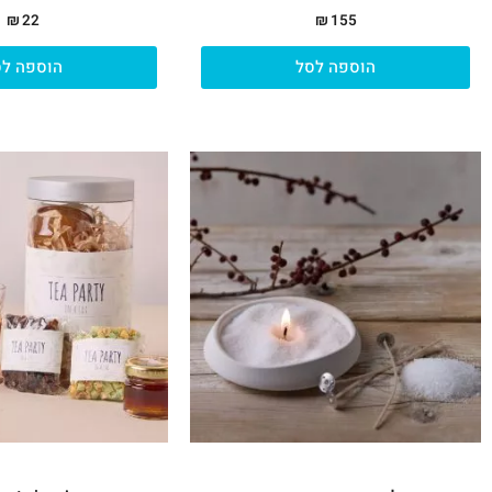
₪
22
₪
155
הוספה לסל
הוספה לס
למוצר
זה
יש
מספר
סוגים.
ניתן
לבחור
את
האפשרויות
בעמוד
המוצר