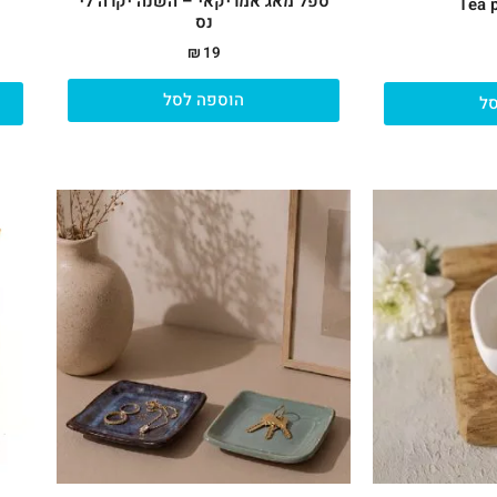
ספל מאג אמריקאי – השנה יקרה לי
Tea p
נס
₪
19
הוספה לסל
ל