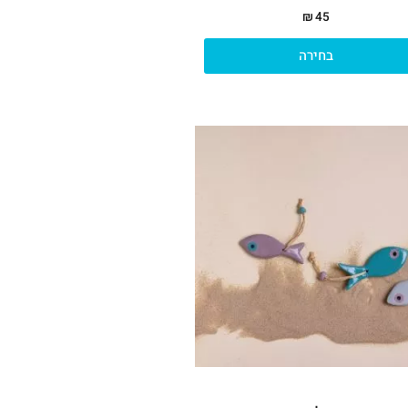
₪
45
בחירה
למוצר
זה
יש
מספר
סוגים.
ניתן
לבחור
את
האפשרויות
בעמוד
המוצר