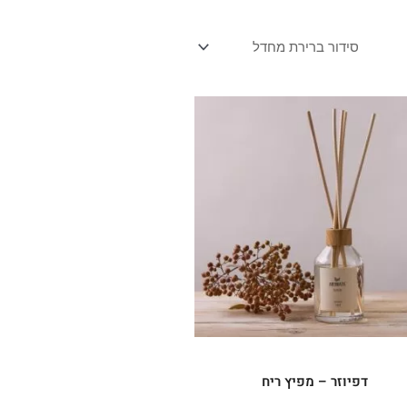
למוצר
זה
יש
מספר
סוגים.
ניתן
לבחור
את
האפשרויות
בעמוד
המוצר
דפיוזר – מפיץ ריח