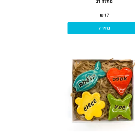
מתלה דג
₪
17
בחירה