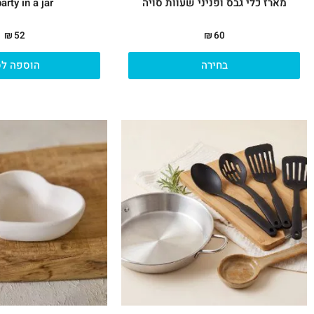
מארז כלי גבס ופניני שעוות סויה
arty in a jar
₪
52
₪
60
בחירה
הוספה לס