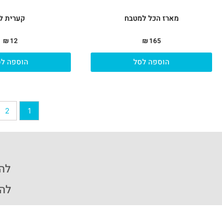
מארז הכל למטבח
קערית ל
₪
12
₪
165
הוספה לסל
הוספה לס
2
1
להזמ
להזמ