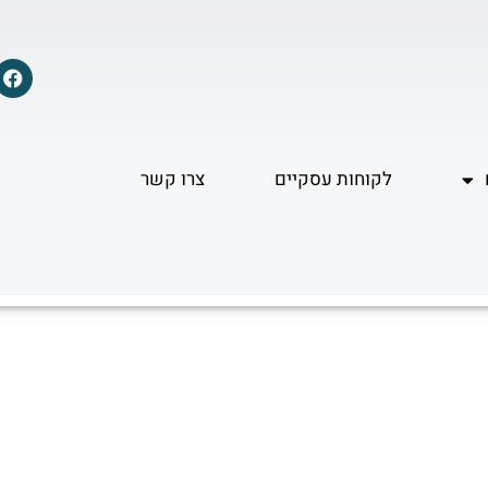
F
a
c
e
b
o
לקוחות עסקיים
צרו קשר
o
k