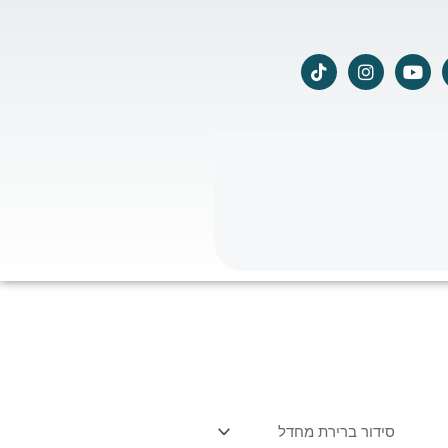
T
I
Y
i
n
o
k
s
u
t
t
t
o
a
u
k
g
b
r
e
a
m