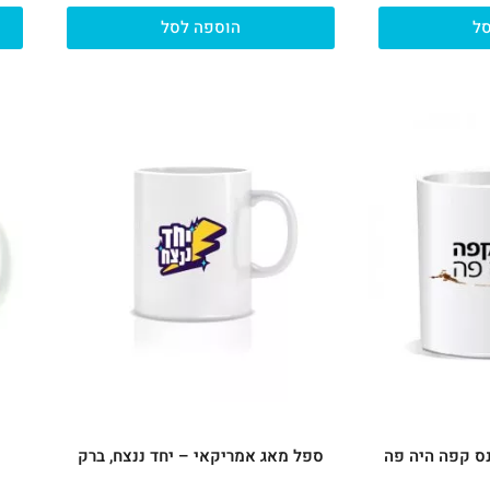
ל
הוספה לסל
ס קפה היה פה
ספל מאג אמריקאי – יחד ננצח, ברק