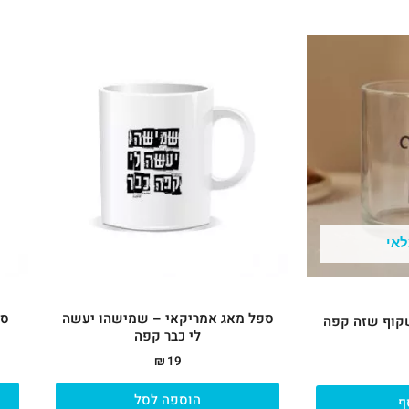
לאי
ספל מאג אמריקאי – שמישהו יעשה
ספ
קוף שזה קפה
לי כבר קפה
₪
19
הוספה לסל
ף