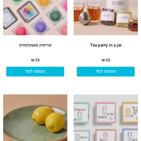
Tea party in a jar
טריוויה משפחתית
₪
33
₪
52
הוספה לסל
הוספה לסל