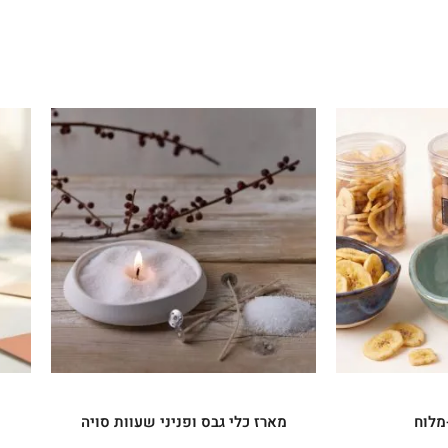
למוצר
זה
יש
מספר
סוגים.
ניתן
לבחור
את
האפשרויות
בעמוד
המוצר
מלוח
מארז כלי גבס ופניני שעוות סויה