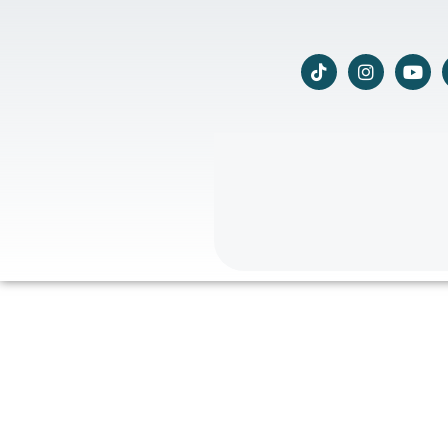
T
I
Y
i
n
o
k
s
u
t
t
t
o
a
u
k
g
b
r
e
a
m