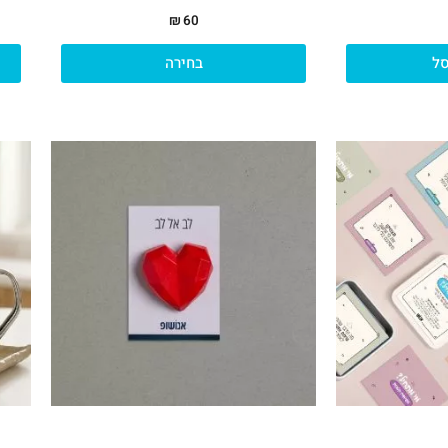
₪
60
ל
בחירה