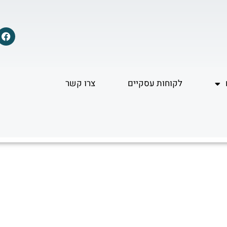
F
a
c
e
b
o
לקוחות עסקיים
צרו קשר
o
k