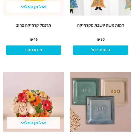
אזל מן המלאי
דמות אשה יושבת מקרמיקה
תרנגול קרמיקה צהוב
₪
46
₪
80
הוספה לסל
מידע נוסף
למוצר
זה
יש
מספר
סוגים.
ניתן
לבחור
את
אזל מן המלאי
האפשרויות
בעמוד