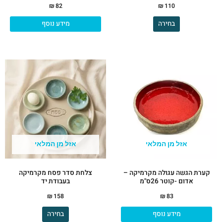
₪
82
₪
110
בחירה
מידע נוסף
למוצר
זה
יש
מספר
סוגים.
ניתן
לבחור
את
אזל מן המלאי
אזל מן המלאי
האפשרויות
בעמוד
קערת הגשה עגולה מקרמיקה –
צלחת סדר פסח מקרמיקה
המוצר
אדום -קוטר 26ס"מ
בעבודת יד
₪
158
₪
83
מידע נוסף
בחירה