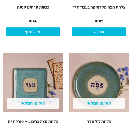
המוצר
צלחת מצה מקרמיקה בעבודת יד
כבשת פרחים קטנה
₪
66
₪
82
בחירה
מידע נוסף
למוצר
זה
יש
מספר
סוגים.
ניתן
לבחור
את
אזל מן המלאי
אזל מן המלאי
האפשרויות
בעמוד
המוצר
צלחת ליל סדר
צלחת מצה בריבוע – טורקיז ים