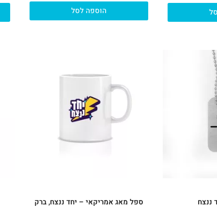
הוספה לסל
ל
 ננצח
ספל מאג אמריקאי – יחד ננצח, ברק