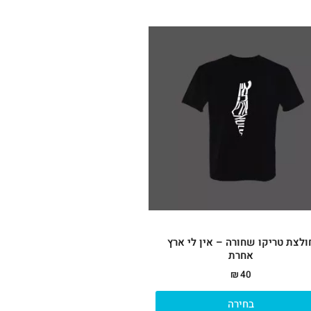
למוצר
זה
יש
מספר
סוגים.
ניתן
לבחור
את
האפשרויות
בעמוד
המוצר
ולצת טריקו שחורה – אין לי ארץ
אחרת
₪
40
בחירה