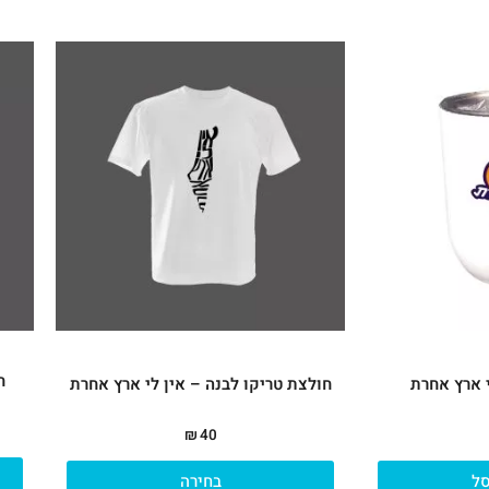
למוצר
זה
יש
מספר
סוגים.
ניתן
לבחור
את
האפשרויות
בעמוד
המוצר
ח
י ארץ אחרת
חולצת טריקו לבנה – אין לי ארץ אחרת
₪
40
ל
בחירה