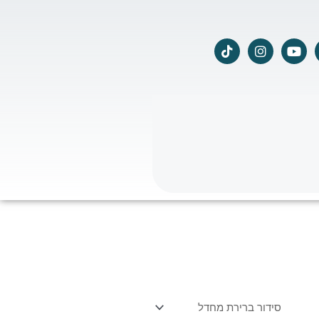
T
I
Y
i
n
o
k
s
u
t
t
t
o
a
u
k
g
b
r
e
a
m