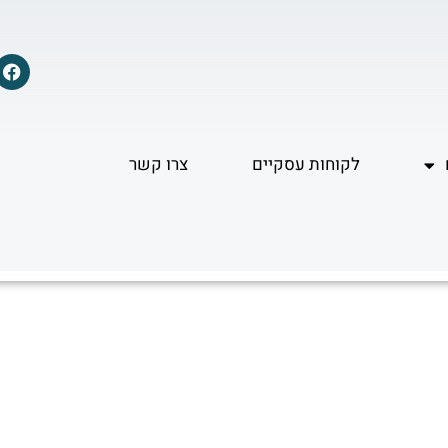
F
a
c
e
b
o
לקוחות עסקיים
צרו קשר
o
k