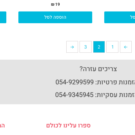
₪
19
ל
הוספה לסל
←
3
2
1
→
צריכים עזרה?
נות פרטיות: 054-9299599
נות עסקיות: 054-9345945
ספרו עלינו לכולם
הר