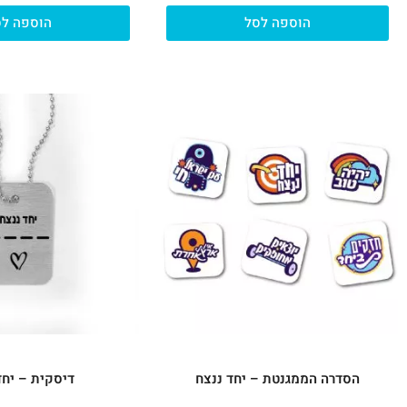
הוספה לסל
הוספה לס
הסדרה הממגנטת – יחד ננצח
דיסקית – יחד