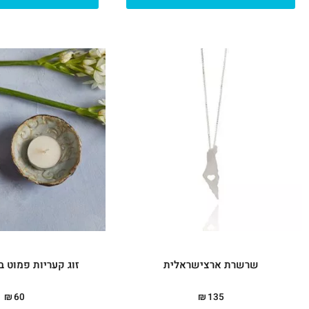
שרשרת ארצישראלית
זוג קעריות פמוט 
₪
60
₪
135