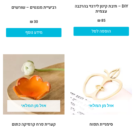
DIY – תיבת קינון לירגזי בהרכבה
רביעיית מגנטים – שורשים
עצמית
₪
85
₪
30
הוספה לסל
מידע נוסף
אזל מן המלאי
אזל מן המלאי
סימניית תפוח
קערית פרח קרמיקה כתום