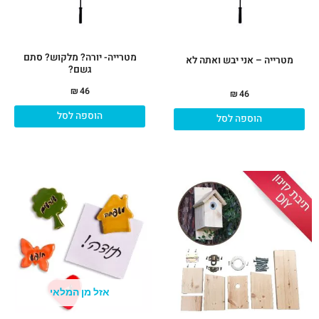
מטרייה- יורה? מלקוש? סתם
מטרייה – אני יבש ואתה לא
גשם?
₪
46
₪
46
הוספה לסל
הוספה לסל
אזל מן המלאי