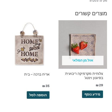
מק"ט:
51203
מוצרים קשורים
אזל מן המלאי
צלוחית מקרמיקה ריבועית
אריח ברכה – בית
בסיגנון וינטג'
₪
29
₪
35
מידע נוסף
הוספה לסל