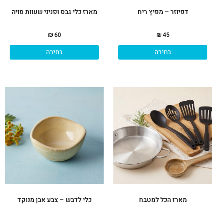
המוצר
המו
דפיוזר – מפיץ ריח
מארז כלי גבס ופניני שעוות סויה
₪
60
₪
45
בחירה
בחירה
מארז הכל למטבח
כלי לדבש – צבע אבן מנוקד