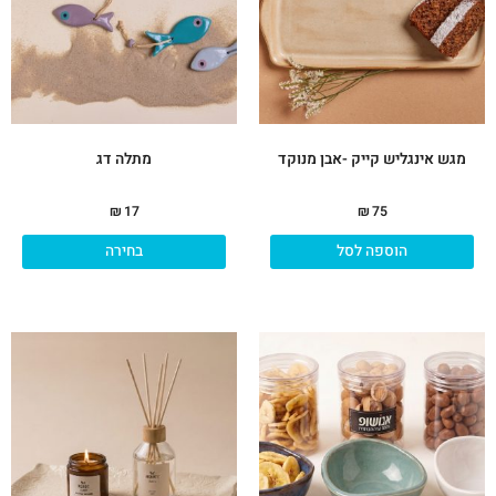
סוגי
ניתן
לבח
את
האפ
בעמ
המו
מגש אינגליש קייק -אבן מנוקד
מתלה דג
₪
17
₪
75
הוספה לסל
בחירה