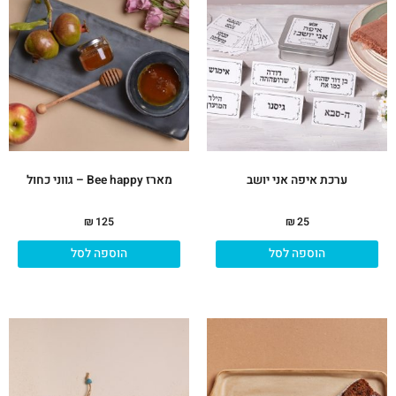
ערכת איפה אני יושב
מארז Bee happy – גווני כחול
₪
125
₪
25
הוספה לסל
הוספה לסל
למו
זה
יש
מספ