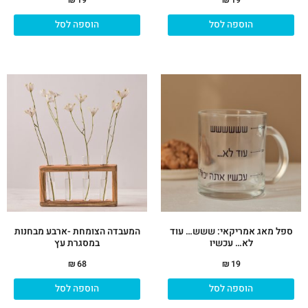
הוספה לסל
הוספה לסל
ספל מאג אמריקאי: ששש… עוד
המעבדה הצומחת -ארבע מבחנות
לא… עכשיו
במסגרת עץ
₪
68
₪
19
הוספה לסל
הוספה לסל