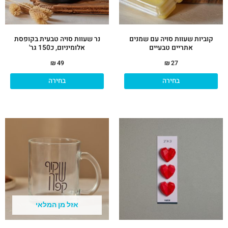
את
את
האפשרויות
האפ
בעמוד
בעמ
קוביות שעוות סויה עם שמנים
נר שעוות סויה טבעית בקופסת
המוצר
המו
אתריים טבעיים
אלומיניום, כ150 גר'
₪
49
₪
27
בחירה
בחירה
אזל מן המלאי